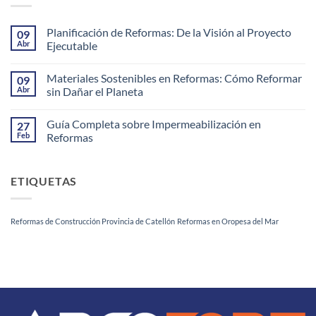
Planificación de Reformas: De la Visión al Proyecto
09
Abr
Ejecutable
No
hay
Materiales Sostenibles en Reformas: Cómo Reformar
09
comentarios
en
Abr
sin Dañar el Planeta
Planificación
de
No
Reformas:
hay
Guía Completa sobre Impermeabilización en
27
De
comentarios
la
en
Feb
Reformas
Visión
Materiales
al
Sostenibles
No
Proyecto
en
hay
Ejecutable
Reformas:
comentarios
ETIQUETAS
Cómo
en
Reformar
Guía
sin
Completa
Dañar
sobre
el
Impermeabilización
Reformas de Construcción Provincia de Catellón
Reformas en Oropesa del Mar
Planeta
en
Reformas